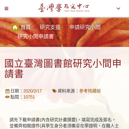
Toggle
Toggle
navigation
navigat
:::
首頁
研究支援
申請研究小間
研究小間申請書
國立臺灣圖書館研究小間申
請書
日期：
2020/2/17
資料來源：
參考特藏組
點閱：
10751
請先下載申請書(內含研究計畫摘要)，填寫完成及簽名，
並備齊相關證件(具學生身分者須備妥在學證明，在職人士