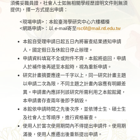
須備妥職員證，社會人士如無相關學經歷證明文件則無須
提供)，擇一方式提出申請：
<現場申請>：本館臺灣學研究中心六樓櫃檯
<網路申請>：以 e-mail寄至
rsc6f@mail.ntl.edu.tw
本館自受理申請日起五日內將審查結果通知申請
人，國定假日及休館日停止辦理。
申請資料填寫不全或附件不齊，本館將退回，申請
人於補件後再遞至本館時，視為重新申請。
研究計畫摘要應達一千字以上，同一研究計畫主題
以申請二次為限，不同主題之計畫內容應有明顯差
異。申請書內應詳列該研究所需利用之本館館藏，
本申請書存查兩年後即予銷毀。
本館依申請時間之先後次序，並依博士生、碩士生
及社會人士等順序，進行資格審查。
使用人於當次使用期間內不得提出申請件。使用期
滿後，使用人應遷出後重新提出申請。