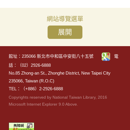
網站導覽選單
館址：235066 新北市中和區中安街八十五號
電
話：（02）2926-6888
No.85 Zhong-an St., Zhonghe District, New Taipei City
235066, Taiwan (R.O.C)
TEL：（+886）2-2926-6888
Copyrights reserved by National Taiwan Library, 2016
Microsoft Internet Explorer 9.0 Above.