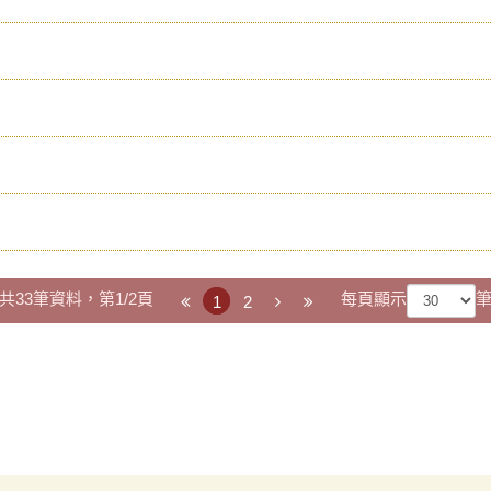
共33筆資料，第1/2頁
每頁顯示
1
2