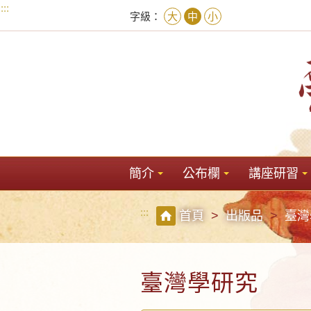
:::
字級：
大
中
小
簡介
公布欄
講座研習
:::
首頁
出版品
臺灣
臺灣學研究